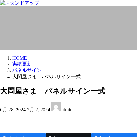
コ
ナ
ン
ビ
実績更新
テ
ゲ
ン
ー
ツ
シ
へ
ョ
ス
ン
キ
に
ッ
移
HOME
プ
動
実績更新
パネルサイン
大問屋さま パネルサイン一式
大問屋さま パネルサイン一式
最
6月 28, 2024
7月 2, 2024
admin
終
更
新
日
時