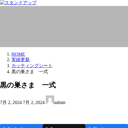
コ
ナ
ン
ビ
実績更新
テ
ゲ
ン
ー
ツ
シ
へ
ョ
ス
ン
キ
に
ッ
移
HOME
プ
動
実績更新
カッティングシート
黒の巣さま 一式
黒の巣さま 一式
最
7月 2, 2024
7月 2, 2024
admin
終
更
新
日
時